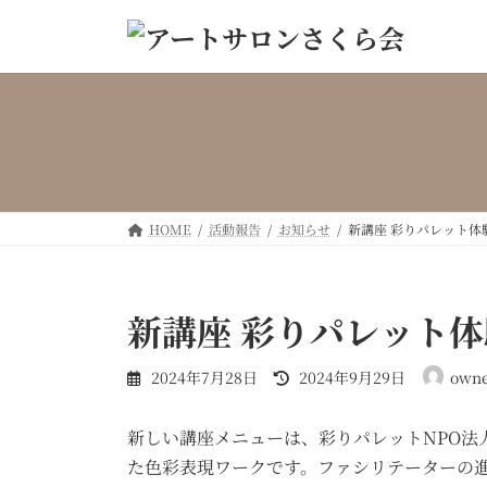
コ
ナ
ン
ビ
テ
ゲ
ン
ー
ツ
シ
へ
ョ
ス
ン
キ
に
ッ
移
HOME
活動報告
お知らせ
新講座 彩りパレット体
プ
動
新講座 彩りパレット
最
2024年7月28日
2024年9月29日
own
終
更
新しい講座メニューは、彩りパレットNPO法
新
日
た色彩表現ワークです。ファシリテーターの
時