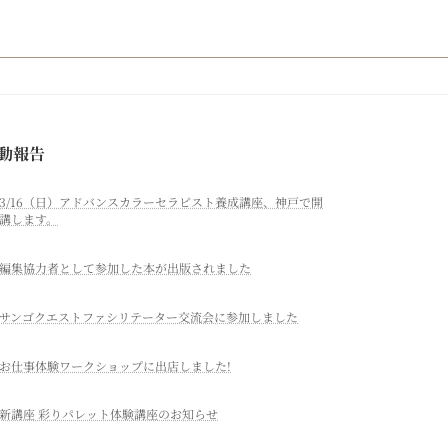
動報告
3/16（日）アドバンスカラーセラピスト養成講座、神戸で開
講します。
編集協力者として参加した本が出版されました
サンゴクエストファシリテーター交流会に参加しました
お仕事体験ワークショップに出店しました!
新講座 彩りパレット体験講座のお知らせ